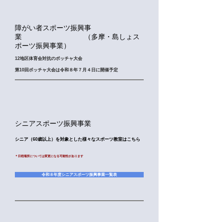
​障がい者スポーツ振興事
業 （多摩・島しょス
ポーツ振興事業）
12地区体育会対抗のボッチャ大会​
第10回ボッチャ大会は令和８年７月４
日に
開催予定
​シニアスポーツ振興事業
シニア（60歳以上）を対象とした様々なスポーツ教室はこちら
​＊日程場所については変更になる可能性があります
令和８年度シニアスポーツ振興事業一覧表