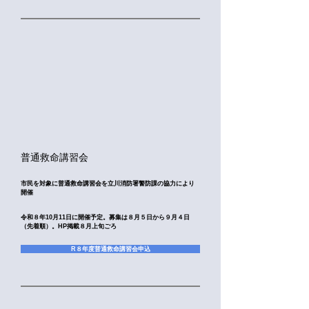
​普通救命講習会
市民を対象に普通救命講習会を立川消防署警防課の協力により
開催
​令和８
年10
月11日に開催予定。募集は８月５日から９月４日
（先着順）。HP掲載８月上旬ごろ
R８年度普通救命講習会申込