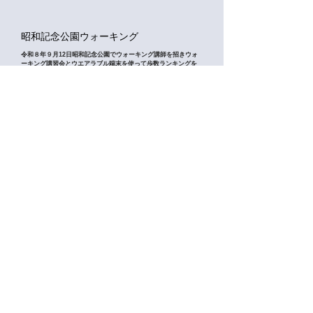
​昭和記念公園ウォーキング
令和８年９月12日昭和記念公園でウォーキング講師を招きウォ
ーキング講習会とウエアラブル端末を使って歩数ランキングを
競う事業。HP掲載は８月上旬頃
​申込日（８月５日～９月４日）。
R８年度昭和記念公園ウォーキング申込
​立川市駅伝競走＆小学生ロードレース大
会
第77回立川市民大会 駅伝競走
（地区対抗・中学生男子・中学生女子）
2024立川市駅伝競走＆小学生ロードレース
【公式HP】立川市陸上競技協会