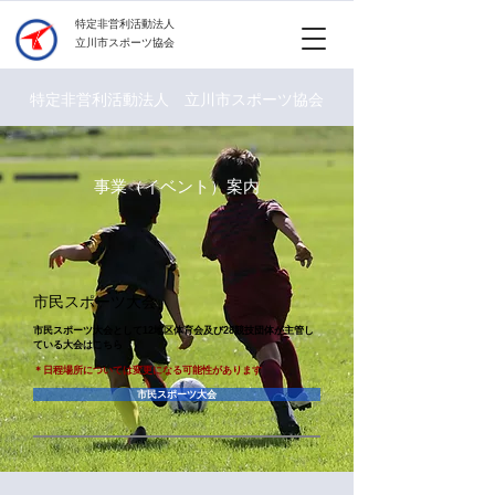
​特定非営利活動法人
立川市スポーツ協会
特定非営利活動法人 立川市スポーツ協会
事業（イベント）案内
​市民スポーツ大会
市民スポーツ大会として12地区体育会及び28競技団体が主管し
ている大会
はこちら
​＊日程場所については変更になる可能性があります
市民スポーツ大会