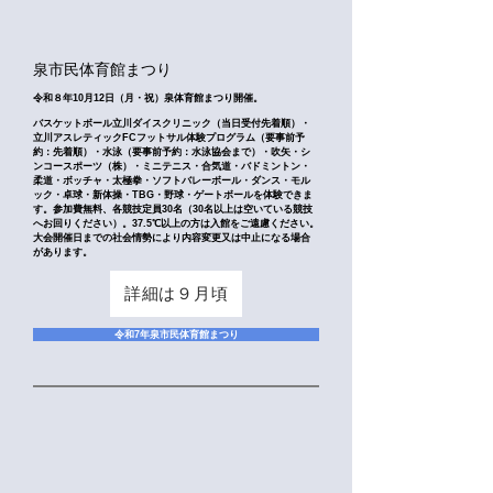
​泉市民体育館まつり
令和８年10月12
日（月・祝）泉体育館まつり開催。
バスケットボール立川ダイスクリニック（当日受付先着順）・
立川アスレティックFCフットサル体験プログラム（要事前予
約：先着順）・水泳（要事前予約：水泳協会まで）・吹矢・シ
ンコースポーツ（株）・ミニテニス・合気道・バドミントン・
柔道・ボッチャ・太極拳・ソフトバレーボール・ダンス・モル
ック・卓球・新体操・TBG・野球・ゲートボールを体験できま
す。参加費無料、各競技定員30名（30名以上は空いている競技
へお回りください）。37.5℃以上の方は入館をご遠慮ください。
大会開催日までの社会情勢により内容変更又は中止になる場合
があります。
詳細は９月頃
令和7年泉市民体育館まつり