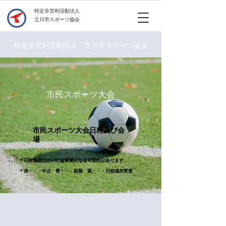
​特定非営利活動法人
立川市スポーツ協会
特定非営利活動法人 立川市スポーツ協会
市民スポーツ大会
​市民スポーツ大会日程及び会
場
​＊日程場所については変更になる可能性があります
​＊赤・・・中止 青・・・延期 紫・・・日程場所変更