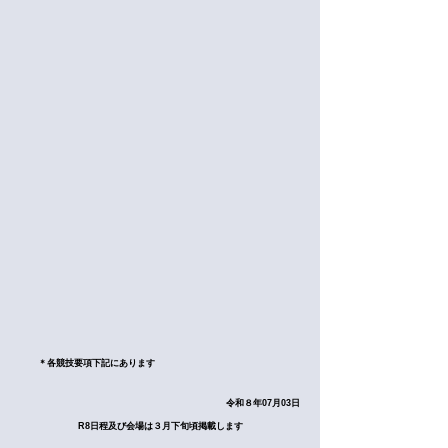
​＊各競技要項下記にあります
​令和８年07月03
日
​R8日程及び会場は３月下旬頃掲載します