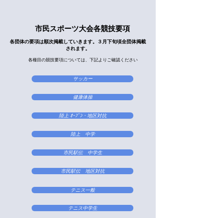
​市民スポーツ大会各競技要項
​各団体の要項は順次掲載していきます。３月下旬頃全団体掲載
されます。
各種目の競技要項については、下記よりご確認ください
サッカー
健康体操
陸上 ｵｰﾌﾟﾝ・地区対抗
陸上 中学
市民駅伝 中学生
市民駅伝 地区対抗
テニス一般
テニス中学生