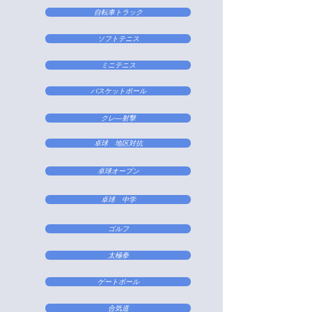
自転車トラック
ソフトテニス
ミニテニス
バスケットボール
クレ―射撃
卓球 地区対抗
卓球オープン
卓球 中学
ゴルフ
太極拳
ゲートボール
合気道