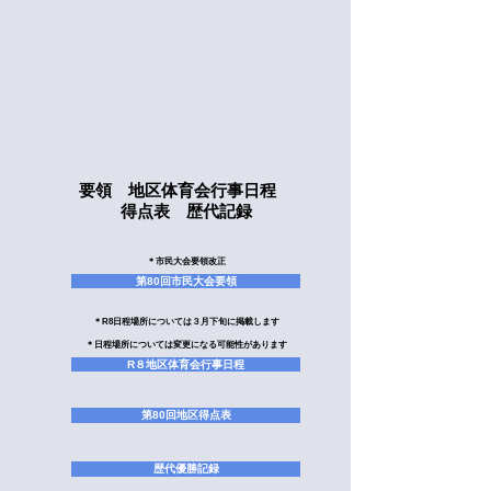
​要領 地区体育会行事日程
得点表 歴代記録
​＊市民大会要領改正
第80回市民大会要領
​＊R8日程場所については３月下旬に掲載します
​＊日程場所については変更になる可能性があります
R８地区体育会行事日程
第80回地区得点表
歴代優勝記録