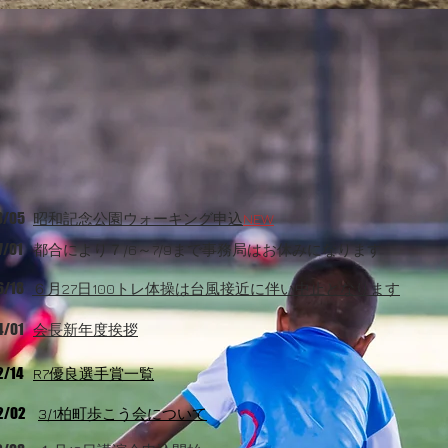
お知らせ
8/05
​昭和記念公園ウォーキング申込
NEW
/01
都合により７/6～7/9まで事務局はお休みになります
/18
６月27日100トレ体操は台風接近に伴い中止となります
4/01
​会長新年度挨拶
2/14
​R7優良選手賞一覧
2/02
​3/1柏町歩こう会について