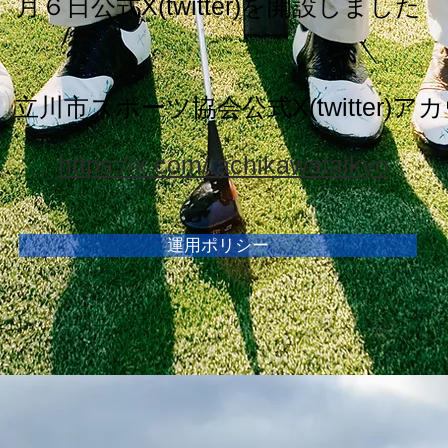
月６日公式X(twitter)を開設しました
）立川市スポーツ協会公式X(twitter)ア
https://x.com/tachikawataikyo
運用ポリシー