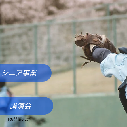
シニア事業
講演会
​R8開催未定