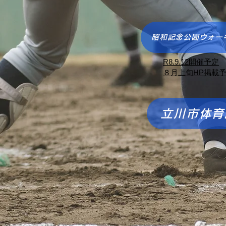
昭和記念公園ウォー
​R8.9.12開催予定
​８月上旬HP掲載
立川市体育