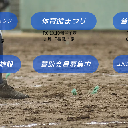
体育館まつり
普
キング
​R8.10.10開催予定
​９月HP掲載予定
予定
施設
賛助会員募集中
立川