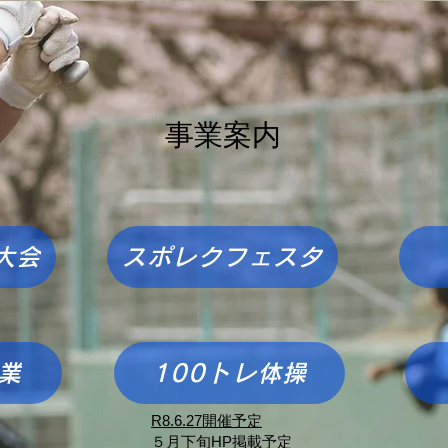
​事業案内
大会
スポレクフェスタ
業
100トレ体操
​R8.6.27開催予定
​５月下旬HP掲載予定