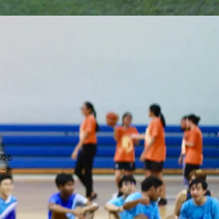
み
図る
に寄