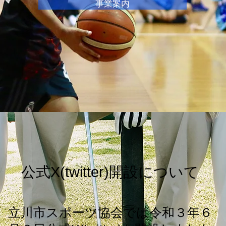
事業案内
公式X(​twitter)開設について
​立川市スポーツ協会では令和３年６