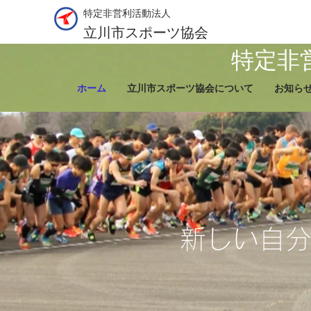
​特定非営利活動法人
立川市スポーツ協会
特定非
ホーム
立川市スポーツ協会について
お知ら
​新しい自