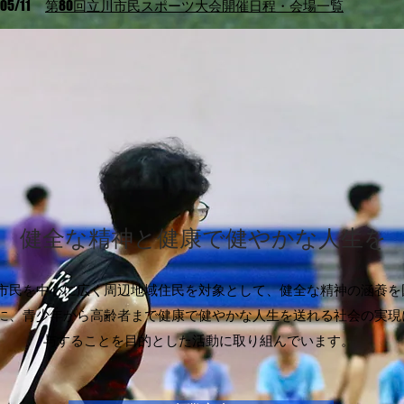
/05
/11
​第80回立川市民スポーツ大会開催日程・会場一覧
07
/01
​第80回立川市民スポーツ大会得点表
02/17
​スポレクフェスタ2026開催日程・会場一覧
立川市スポーツ協会の取り組
​健全な精神と健康で健やかな人生を
市民を中心に広く周辺地域住民を対象として、健全な精神の涵養を
に、青少年から高齢者まで健康で健やかな人生を送れる社会の実現
与することを目的とした活動に取り組んでいます。