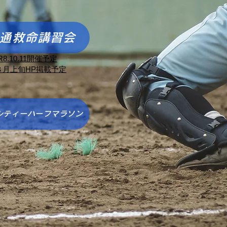
通救命講習会
​R8.10.11開催予定
​８月上旬HP掲載予定
シティーハーフマラソン