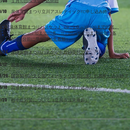
2/08
​１月10日講演会申込開始
0/10
​泉体育館まつり立川アスレティックFC申し込み終了
9/24
​泉体育館まつりバスケット（9：2０～10：10まで20名、
10：20～11：10まで20名、11：20～12：10まで20名で各
時間10分前に受付開始先着順）
9/24
​泉体育館まつりバスケット当日受付です
9/12
​泉体育館まつり10/13開催予定
8/29
​国営昭和記念公園ウォーキング定員に達した為申し込み終了
8/18
普通救命講習定員に達したため申し込み終了
7/25
​熱中症対策について（立川市注意喚起）